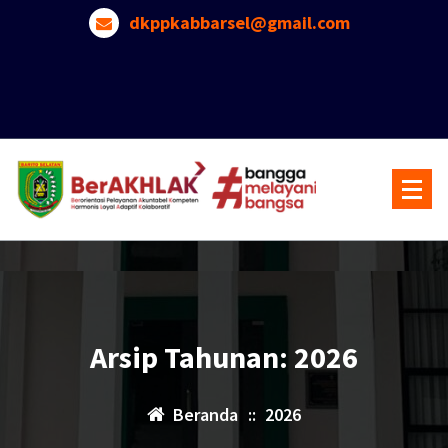
Lewati
dkppkabbarsel@gmail.com
ke
konten
Arsip Tahunan: 2026
Beranda
::
2026