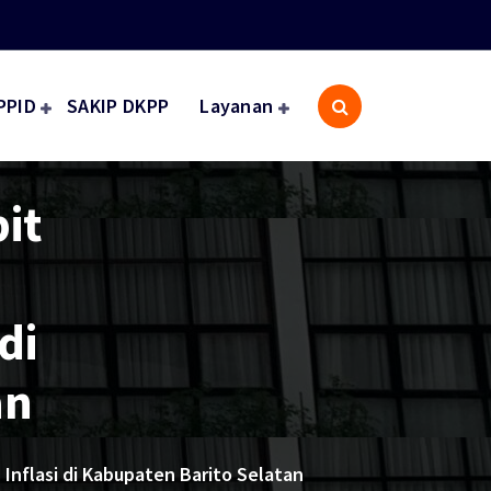
PPID
SAKIP DKPP
Layanan
it
di
an
nflasi di Kabupaten Barito Selatan