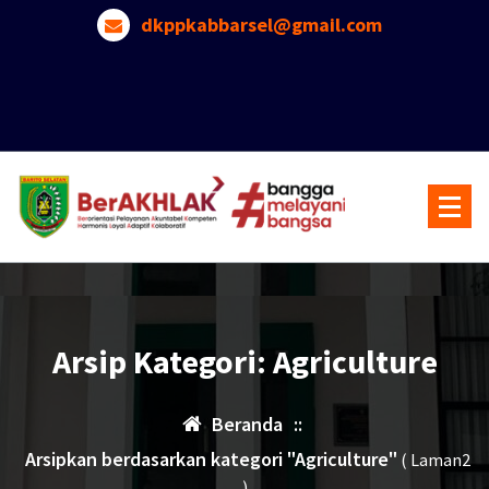
Lewati
dkppkabbarsel@gmail.com
ke
konten
Arsip Kategori: Agriculture
Beranda
::
Arsipkan berdasarkan kategori "Agriculture"
( Laman2
)